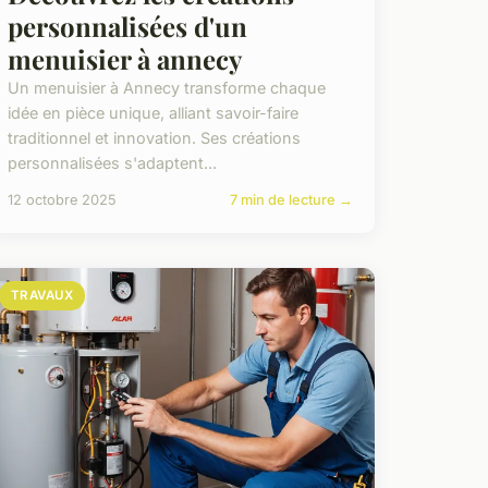
personnalisées d'un
menuisier à annecy
Un menuisier à Annecy transforme chaque
idée en pièce unique, alliant savoir-faire
traditionnel et innovation. Ses créations
personnalisées s'adaptent...
12 octobre 2025
7 min de lecture →
TRAVAUX