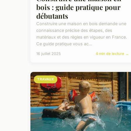
bois : guide pratique pour
débutants
Construire une maison en bois demande une
connaissance précise des étapes, des
matériaux et des règles en vigueur en France.
Ce guide pratique vous ac...
16 juillet 2025
4 min de lecture →
TRAVAUX