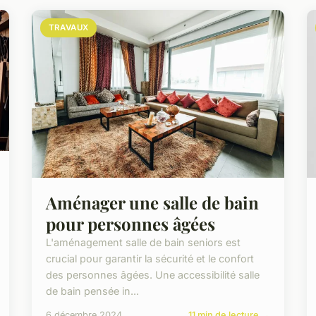
TRAVAUX
Aménager une salle de bain
pour personnes âgées
L'aménagement salle de bain seniors est
crucial pour garantir la sécurité et le confort
des personnes âgées. Une accessibilité salle
de bain pensée in...
6 décembre 2024
11 min de lecture →