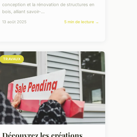
conception et la rénovation de structures en
bois, alliant savoir-...
13 août 2025
5 min de lecture →
TRAVAUX
Découvrez les créations