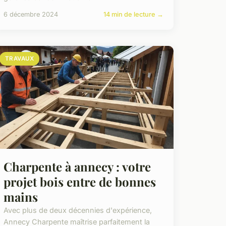
6 décembre 2024
14 min de lecture →
TRAVAUX
Charpente à annecy : votre
projet bois entre de bonnes
mains
Avec plus de deux décennies d'expérience,
Annecy Charpente maîtrise parfaitement la