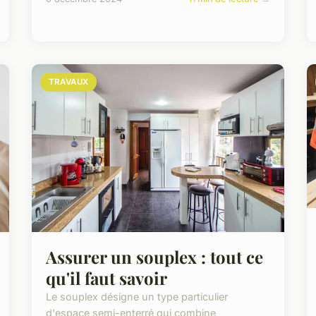
TRAVAUX
Assurer un souplex : tout ce
qu'il faut savoir
Le souplex désigne un type particulier
d'espace semi-enterré qui combine