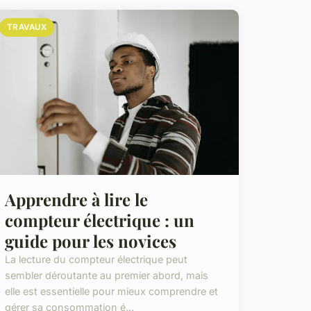
TRAVAUX
Apprendre à lire le
compteur électrique : un
guide pour les novices
La lecture du compteur électrique peut
sembler déroutante au premier abord, mais
elle est essentielle pour mieux comprendre et
gérer sa consommation é...