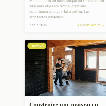
Monaco offre un écrin unique où l'architecture
intérieure allie luxe raffiné, créativité
audacieuse et savoir-faire pointu. Les
architectes d'intérieu...
7 août 2025
4 min de lecture →
TRAVAUX
Construire une maison en