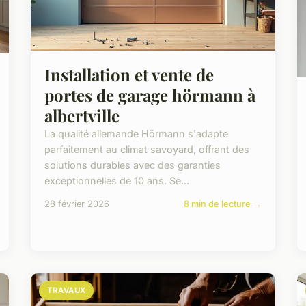
Installation et vente de
portes de garage hörmann à
albertville
La qualité allemande Hörmann s'adapte
parfaitement au climat savoyard, offrant des
solutions durables avec des garanties
exceptionnelles de 10 ans. Se...
28 février 2026
8 min de lecture →
TRAVAUX