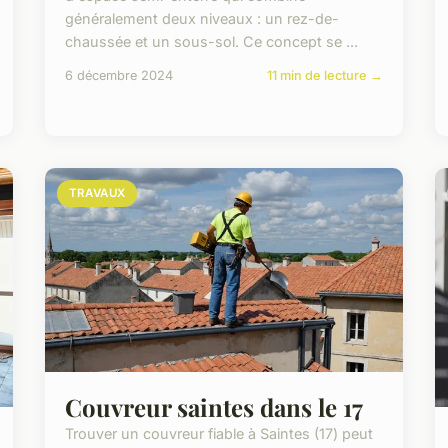
généralement deux niveaux : un rez-de-
chaussée et un sous-sol. Ce concept se ...
6 décembre 2024
11 min de lecture →
TRAVAUX
Couvreur saintes dans le 17
Trouver un couvreur fiable à Saintes (17) peut