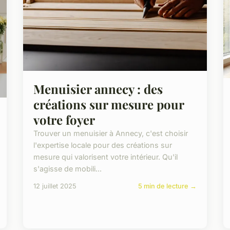
Menuisier annecy : des
créations sur mesure pour
votre foyer
Trouver un menuisier à Annecy, c'est choisir
l'expertise locale pour des créations sur
mesure qui valorisent votre intérieur. Qu'il
s'agisse de mobili...
12 juillet 2025
5 min de lecture →