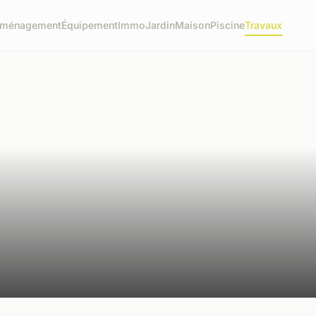
ménagement
Équipement
Immo
Jardin
Maison
Piscine
Travaux