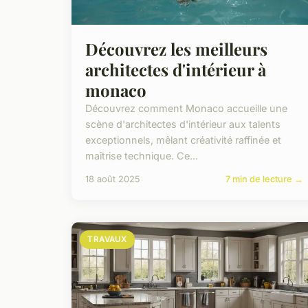
Découvrez les meilleurs
architectes d'intérieur à
monaco
Découvrez comment Monaco accueille une
scène d'architectes d'intérieur aux talents
exceptionnels, mêlant créativité raffinée et
maîtrise technique. Ce...
18 août 2025
7 min de lecture →
TRAVAUX