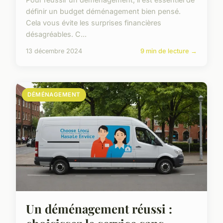
définir un budget déménagement bien pensé.
Cela vous évite les surprises financières
désagréables. C...
13 décembre 2024
9 min de lecture →
DÉMÉNAGEMENT
Un déménagement réussi :