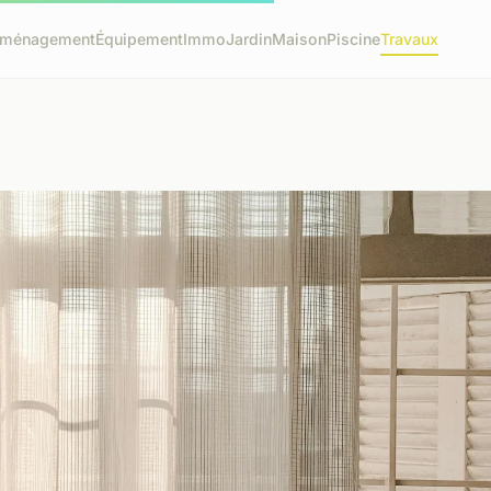
ménagement
Équipement
Immo
Jardin
Maison
Piscine
Travaux