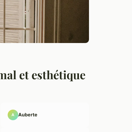
mal et esthétique
Auberte
A