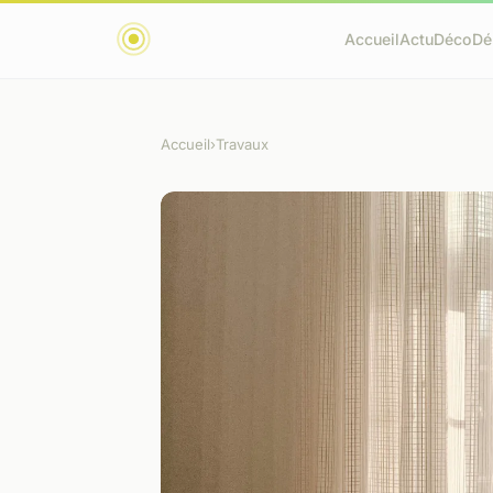
Accueil
Actu
Déco
Dé
Accueil
›
Travaux