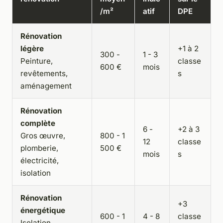
/m²
atif
DPE
Rénovation
légère
+1 à 2
300 -
1 - 3
Peinture,
classe
600 €
mois
revêtements,
s
aménagement
Rénovation
complète
6 -
+2 à 3
Gros œuvre,
800 - 1
12
classe
plomberie,
500 €
mois
s
électricité,
isolation
Rénovation
+3
énergétique
600 - 1
4 - 8
classe
Isolation,