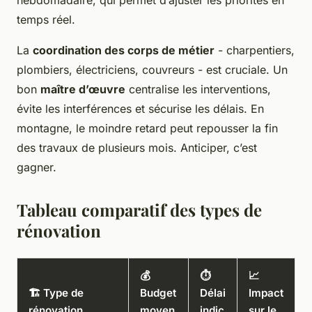
temps réel.
La
coordination des corps de métier
- charpentiers,
plombiers, électriciens, couvreurs - est cruciale. Un
bon
maître d’œuvre
centralise les interventions,
évite les interférences et sécurise les délais. En
montagne, le moindre retard peut repousser la fin
des travaux de plusieurs mois. Anticiper, c’est
gagner.
Tableau comparatif des types de
rénovation
💰
⏱️
📈
🏗️ Type de
Budget
Délai
Impact
rénovation
moyen
indic
sur le