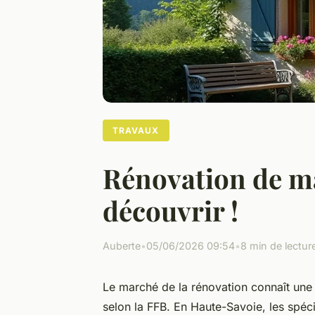
TRAVAUX
Rénovation de ma
découvrir !
Auberte
•
05/06/2026 09:54
•
8 min de lectur
Le marché de la rénovation connaît un
selon la FFB. En Haute-Savoie, les spéc