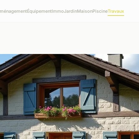
ménagement
Équipement
Immo
Jardin
Maison
Piscine
Travaux