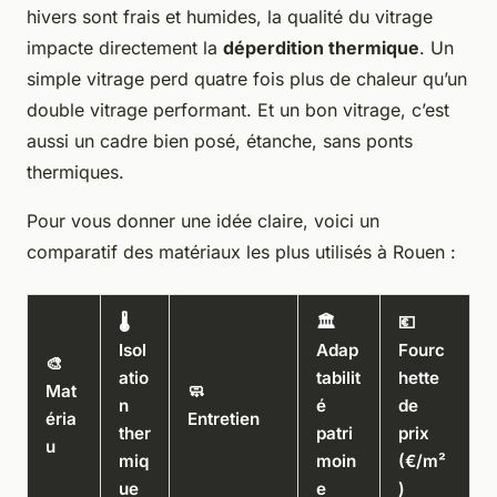
hivers sont frais et humides, la qualité du vitrage
impacte directement la
déperdition thermique
. Un
simple vitrage perd quatre fois plus de chaleur qu’un
double vitrage performant. Et un bon vitrage, c’est
aussi un cadre bien posé, étanche, sans ponts
thermiques.
Pour vous donner une idée claire, voici un
comparatif des matériaux les plus utilisés à Rouen :
🌡️
🏛️
💶
Isol
Adap
Fourc
🎨
atio
tabilit
hette
Mat
🧼
n
é
de
éria
Entretien
ther
patri
prix
u
miq
moin
(€/m²
ue
e
)