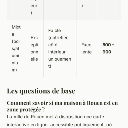
eur
)
)
Mixt
Faible
e
Exc
(entretien
(boi
epti
côté
Excel
500 -
s/al
onn
intérieur
lente
900
umi
elle
uniquemen
niu
t)
m)
Les questions de base
Comment savoir si ma maison à Rouen est en
zone protégée ?
La Ville de Rouen met à disposition une carte
interactive en ligne, accessible publiquement, où