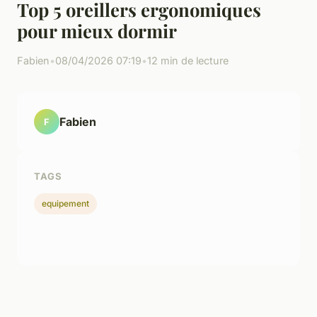
Top 5 oreillers ergonomiques
pour mieux dormir
Fabien
•
08/04/2026 07:19
•
12 min de lecture
Fabien
F
TAGS
equipement