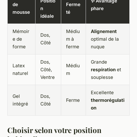
Positio
✨ Avantage
de
Ferme
n
phare
mousse
té
idéale
Mémoir
Médiu
Alignement
Dos,
e de
m à
optimal de la
Côté
forme
ferme
nuque
Dos,
Grande
Latex
Médiu
Côté,
respiration
et
naturel
m
Ventre
souplesse
Excellente
Gel
Dos,
Ferme
thermorégulati
intégré
Côté
on
Choisir selon votre position