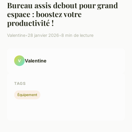
Bureau assis debout pour grand
espace : boostez votre
productivité !
Valentine
•
28 janvier 2026
•
8 min de lecture
Valentine
V
TAGS
Équipement