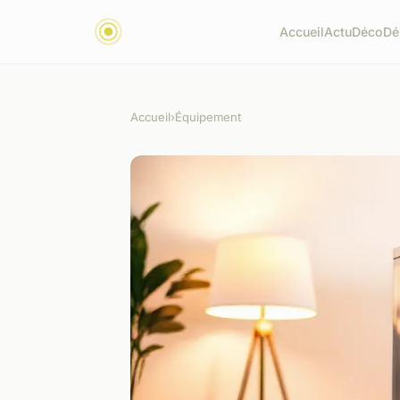
Accueil
Actu
Déco
Dé
Accueil
›
Équipement