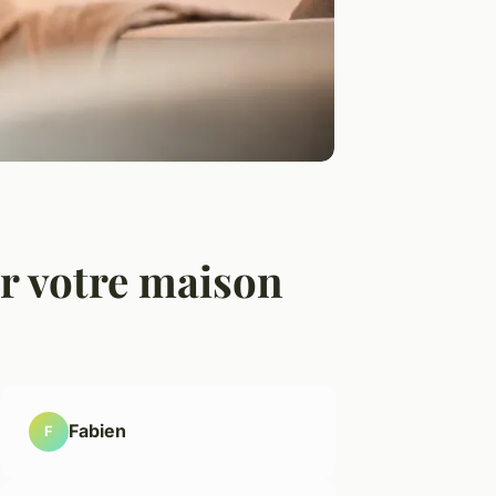
r votre maison
Fabien
F