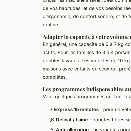
Choisir sa machine à laver, c’est comm
de vos habitudes, et de vos besoins réel
d’ergonomie, de confort sonore, et de fo
routine.
Adapter la capacité à votre volume 
En général, une capacité de 6 à 7 kg co
actifs. Pour les familles de 3 à 4 person
doubles lavages. Les modèles de 10 kg 
maisons avec enfants ou ceux qui préfè
complètes.
Les programmes indispensables au
Voici quelques programmes qui font tout
⚡
Express 15 minutes
: pour un vêt
🌿
Délicat / Laine
: pour les fibres s
💧
Anti-allergène
: un vrai plus pour