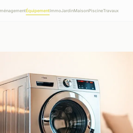
ménagement
Équipement
Immo
Jardin
Maison
Piscine
Travaux