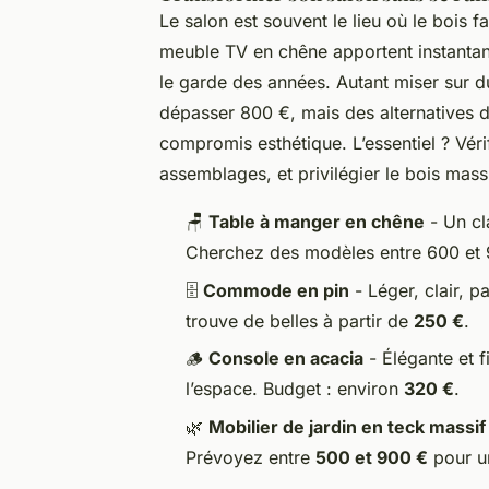
Le salon est souvent le lieu où le bois f
meuble TV en chêne apportent instantané
le garde des années. Autant miser sur 
dépasser 800 €, mais des alternatives d
compromis esthétique. L’essentiel ? Vérif
assemblages, et privilégier le bois mass
🪑
Table à manger en chêne
- Un cl
Cherchez des modèles entre 600 et 
🗄️
Commode en pin
- Léger, clair, 
trouve de belles à partir de
250 €
.
🪵
Console en acacia
- Élégante et f
l’espace. Budget : environ
320 €
.
🌿
Mobilier de jardin en teck massif
Prévoyez entre
500 et 900 €
pour u