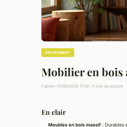
ÉQUIPEMENT
Mobilier en bois 
Fabien
•
11/06/2026 11:39
•
11 min de lecture
En clair
Meubles en bois massif
: Durables e