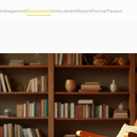
ménagement
Équipement
Immo
Jardin
Maison
Piscine
Travaux