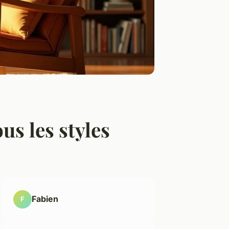
us les styles
Fabien
F