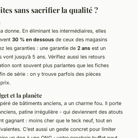
s sans sacrifier la qualité ?
e
 donne. En éliminant les intermédiaires, elles
uvent
30 % en dessous
de ceux des magasins
dez les garanties : une garantie de
2 ans
est un
vont jusqu’à 5 ans. Vérifiez aussi les retours
ation sont souvent plus parlantes que les fiches
fin de série : on y trouve parfois des pièces
prix.
get et la planète
péré de bâtiments anciens, a un charme fou. Il porte
nciens, patine irrégulière - qui deviennent des atouts
nt gagnant : moins cher que le teck neuf, tout en
ivalentes. C’est aussi un geste concret pour limiter
 faire un don à une ONG : votre prochain buffet peut