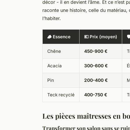
décor - il en devient l’âme. Et ce n’est
raconte une histoire, celle du matériau, 
l’habiter.
🪵 Essence
💶 Prix (moyen)

Chêne
450-900 €
T
Acacia
300-600 €
É
Pin
200-400 €
M
Teck recyclé
400-750 €
T
Les pièces maîtresses en bo
Transformer son salon sans se rui