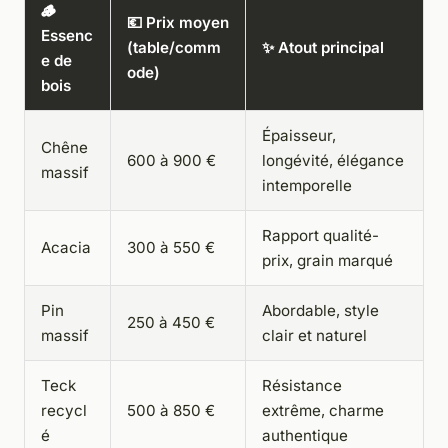
🪵
💶 Prix moyen
Essenc
(table/comm
✨ Atout principal
e de
ode)
bois
Épaisseur,
Chêne
600 à 900 €
longévité, élégance
massif
intemporelle
Rapport qualité-
Acacia
300 à 550 €
prix, grain marqué
Pin
Abordable, style
250 à 450 €
massif
clair et naturel
Teck
Résistance
recycl
500 à 850 €
extrême, charme
é
authentique