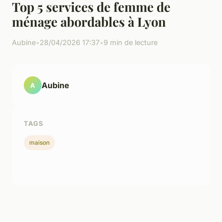
Top 5 services de femme de
ménage abordables à Lyon
Aubine
•
28/04/2026 17:37
•
9 min de lecture
Aubine
A
TAGS
maison