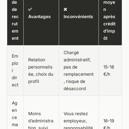
de
moye
de
✅
❌
n
rec
Avantages
Inconvénients
après
rut
crédit
em
d’imp
ent
ôt
Chargé
Em
Relation
administratif,
plo
personnalis
pas de
15-18
i
ée, choix du
remplacement
€/h
dir
profil
, risque de
ect
désaccord
Ag
en
Moins
Vous restez
ce
d’administra
employeur,
16-19
ma
tion, suivi
responsabilité
€/h