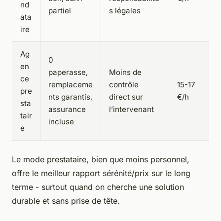
nd
partiel
s légales
ata
ire
Ag
0
en
paperasse,
Moins de
ce
remplaceme
contrôle
15-17
pre
nts garantis,
direct sur
€/h
sta
assurance
l’intervenant
tair
incluse
e
Le mode prestataire, bien que moins personnel,
offre le meilleur rapport sérénité/prix sur le long
terme - surtout quand on cherche une solution
durable et sans prise de tête.