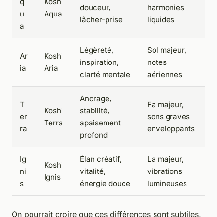
q
Koshi
douceur,
harmonies
u
Aqua
lâcher-prise
liquides
a
Légèreté,
Sol majeur,
Ar
Koshi
inspiration,
notes
ia
Aria
clarté mentale
aériennes
Ancrage,
T
Fa majeur,
Koshi
stabilité,
er
sons graves
Terra
apaisement
ra
enveloppants
profond
Ig
Élan créatif,
La majeur,
Koshi
ni
vitalité,
vibrations
Ignis
s
énergie douce
lumineuses
On pourrait croire que ces différences sont subtiles,