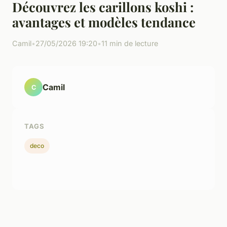
Découvrez les carillons koshi :
avantages et modèles tendance
Camil
•
27/05/2026 19:20
•
11 min de lecture
Camil
C
TAGS
deco