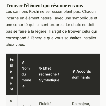
Trouver l'élément qui résonne en vous
Les carillons Koshi ne se ressemblent pas. Chacun
incarne un élément naturel, avec une symbolique et
une sonorité qui lui sont propres. Le choix ne doit
pas se faire à la légère. Il s’agit de trouver celui qui
correspond à l’énergie que vous souhaitez installer
chez vous.
🌬️
🎵
Él
Nom
✨ Effet
é
🎵 Accords
du
recherché /
m
dominants
modè
Symbolique
e
le
nt
A
Fluidité,
Do majeur,