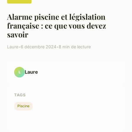
Alarme piscine et législation
française : ce que vous devez
savoir
Laure
•
6 décembre 2024
•
8 min de lecture
Laure
L
TAGS
Piscine